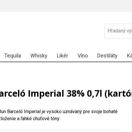
Tequila
Whisky
Likér
Víno
Destiláty
K
arceló Imperial 38% 0,7l (kartó
Run Barceló Imperial je vysoko uznávaný pre svoje bohaté
zloženie a ľahké chuťové tóny.