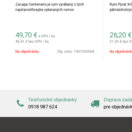
Zacapa Centenario je rum vyrábaný z tých
Rum Pyrat XO 
najstarostlivejšie vyberaných rumov.
pätnásťročný
49,70
€
26,20
€
s DPH / ks
40,41 €
bez DPH / ks
21,30 €
bez D
Na objednávku
Obj. čislo:
7401005008603
Na objednávk
Telefonické objednávky
Doprava zad
0918 987 624
pre objednáv