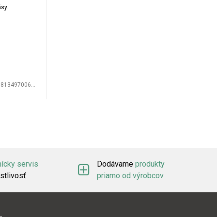
sy.
813497006154
ícky servis
Dodávame
produkty
stlivosť
priamo od výrobcov