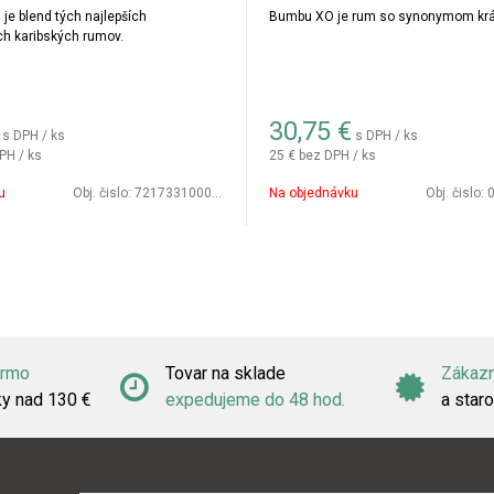
je blend tých najlepších
Bumbu XO je rum so synonymom krá
ch karibských rumov.
30,75
€
s DPH / ks
s DPH / ks
PH / ks
25 €
bez DPH / ks
u
Obj. čislo:
721733100088
Na objednávku
Obj. čislo:
0
armo
Tovar na sklade
Zákazn
ky nad 130 €
expedujeme do 48 hod.
a staro