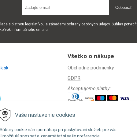
Odoberať
ade s platnou legislatívou a zásadami ochrany osobných údajov. Súhlas potvrdít
okoľvek informačného emailu.
Všetko o nákupe
Obchodné podmienky
k.sk
GDPR
Akceptujeme platby:
Vaše nastavenie cookies
Súbory cookie nám pomáhajú pri poskytovaní služieb pre vás.
Umožňujú spoznať a zapamätať si vaše preferencie.