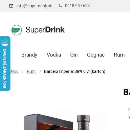
info@superdrink.sk
0918 987 624
Brandy
Vodka
Gin
Cognac
Rum
Úvod
Rum
Barceló Imperial 38% 0,7l (kartón)
B