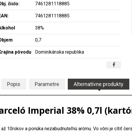
Obj. čislo:
7461281118885
EAN:
7461281118885
Alkohol
38%
Objem
0,7
Krajina pôvodu
Dominikánska republika
Popis
Parametre
Alternatívne produkty
arceló Imperial 38% 0,7l (kartó
4 až 10rokov a ponúka nezabudnuteľnú arómu. Vo vôni je cítiť če