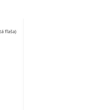
á fľaša)