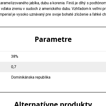
ramelizovaného jablka, dubu a korenia. Finiš je dlhý s podtónom 
al vďaka zreniu v sudoch z amerického dubu. Vzhľadom k veľmi p
erial je vysoko uznávaný pre svoje bohaté zloženie a ľahké ch
Parametre
38%
0,7
Dominikánska republika
Alternatívne produkty