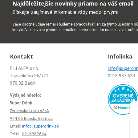
Najdôležitejšie novinky priamo na váš email
Získajte zaujímavé informácie vždy medzi prvými
Vaše osobné údaje (email) budeme spracovávať len za týmto účelom v súl
kedykoľvek odvolať písomne, emailom alebo kliknutím na odkaz z ktoréh
Kontakt
Infolinka
FILI ALFA s.r.o.
info@superdrin
Tajovského 35/741
0918 987 623
976 32 Badín
Výdajné miesto:
Super Drink
Zvolenská cesta 63/A
974 05 Banská Bystrica
Email:
Info@superdrink.sk
Tel.č:
0918987624