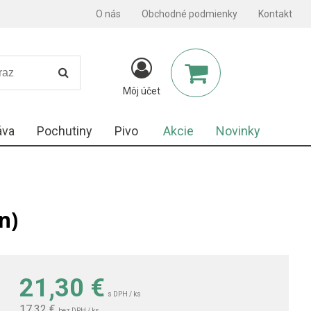
O nás
Obchodné podmienky
Kontakt
Môj účet
áva
Pochutiny
Pivo
Akcie
Novinky
n)
21,30
€
s DPH / ks
17,32 €
bez DPH / ks