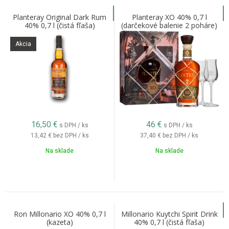
Planteray Original Dark Rum
Planteray XO 40% 0,7 l
40% 0,7 l (čistá fľaša)
(darčekové balenie 2 poháre)
Akcia
16,50
€
46
€
s DPH / ks
s DPH / ks
13,42 €
bez DPH / ks
37,40 €
bez DPH / ks
Na sklade
Na sklade
Ron Millonario XO 40% 0,7 l
Millonario Kuytchi Spirit Drink
(kazeta)
40% 0,7 l (čistá fľaša)