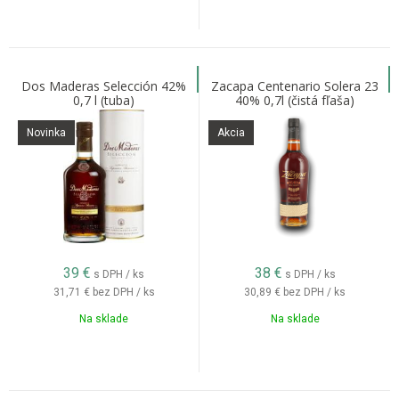
Dos Maderas Selección 42%
Zacapa Centenario Solera 23
0,7 l (tuba)
40% 0,7l (čistá fľaša)
Novinka
Akcia
39
€
38
€
s DPH / ks
s DPH / ks
31,71 €
bez DPH / ks
30,89 €
bez DPH / ks
Na sklade
Na sklade