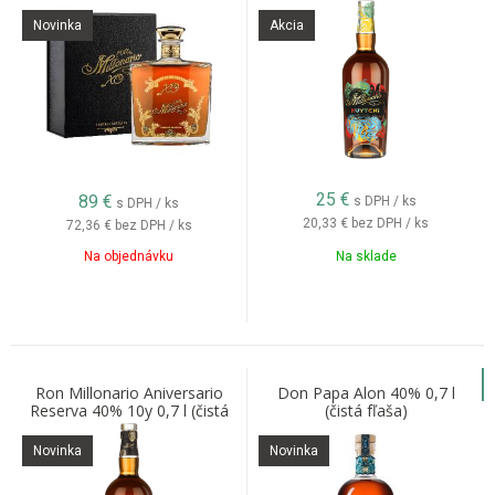
Novinka
Akcia
25
€
89
€
s DPH / ks
s DPH / ks
20,33 €
bez DPH / ks
72,36 €
bez DPH / ks
Na objednávku
Na sklade
Ron Millonario Aniversario
Don Papa Alon 40% 0,7 l
Reserva 40% 10y 0,7 l (čistá
(čistá fľaša)
fľaša)
Novinka
Novinka