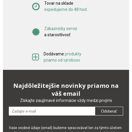
Tovar na sklade
expedujeme do 48 hod.
Zákaznícky servis
a starostlivosť
Dodávame
produkty
priamo od výrobcov
Najdôležitejšie novinky priamo na
váš email
Získajte zaujímavé informácie vždy medzi prvými
Odoberať
Vaše osobné údaje (email) budeme spracovávať len za týmto účelom