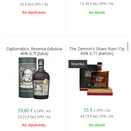
15,45 €
bez DPH / ks
30 €
bez DPH / ks
Na objednávku
Na sklade
Diplomatico Reserva Exlusiva
The Demon's Share Rum 15y
40% 0,7l (tuba)
43% 0,7 l (kartón)
Novinka
55
€
29,80
€
s DPH / ks
s DPH / ks
44,72 €
bez DPH / ks
24,23 €
bez DPH / ks
Na objednávku
Na sklade