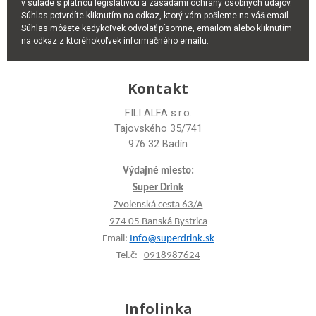
v súlade s platnou legislatívou a zásadami ochrany osobných údajov.
Súhlas potvrdíte kliknutím na odkaz, ktorý vám pošleme na váš email.
Súhlas môžete kedykoľvek odvolať písomne, emailom alebo kliknutím
na odkaz z ktoréhokoľvek informačného emailu.
Kontakt
FILI ALFA s.r.o.
Tajovského 35/741
976 32 Badín
Výdajné miesto:
Super Drink
Zvolenská cesta 63/A
974 05 Banská Bystrica
Email:
Info@superdrink.sk
Tel.č:
0918987624
Infolinka