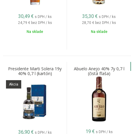
30,49
€
35,30
€
s DPH / ks
s DPH / ks
24,79 €
bez DPH / ks
28,70 €
bez DPH / ks
Na sklade
Na sklade
Presidente Marti Solera 19y
Abuelo Anejo 40% 7y 0,7 l
40% 0,7 l (kartón)
(čistá fľaša)
Akcia
19
€
36,90
€
s DPH / ks
s DPH / ks