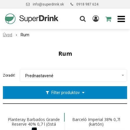
info@superdrink.sk
0918 987 624
Úvod
Rum
Rum
Zoradiť:
Prednastavené
Filter produktov
Planteray Barbados Grande
Barceló Imperial 38% 0,7l
Reserve 40% 0,7 l (čistá
(kartón)
fľaša)