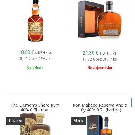
18,60
€
21,30
€
s DPH / ks
s DPH / ks
15,12 €
bez DPH / ks
17,32 €
bez DPH / ks
Na sklade
Na objednávku
The Demon's Share Rum
Ron Malteco Reserva Anejo
40% 0,7l (tuba)
10y 40% 0,7 l (kartón)
Novinka
Akcia