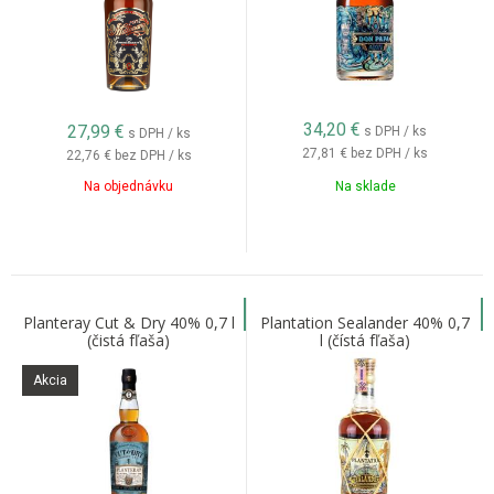
34,20
€
27,99
€
s DPH / ks
s DPH / ks
27,81 €
bez DPH / ks
22,76 €
bez DPH / ks
Na objednávku
Na sklade
Planteray Cut & Dry 40% 0,7 l
Plantation Sealander 40% 0,7
(čistá fľaša)
l (čístá fľaša)
Akcia