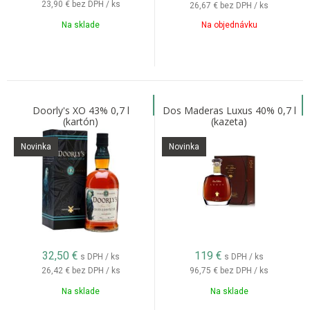
23,90 €
bez DPH / ks
26,67 €
bez DPH / ks
Na sklade
Na objednávku
Doorly's XO 43% 0,7 l
Dos Maderas Luxus 40% 0,7 l
(kartón)
(kazeta)
Novinka
Novinka
32,50
€
119
€
s DPH / ks
s DPH / ks
26,42 €
bez DPH / ks
96,75 €
bez DPH / ks
Na sklade
Na sklade