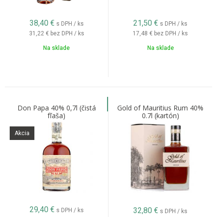
38,40
€
21,50
€
s DPH / ks
s DPH / ks
31,22 €
bez DPH / ks
17,48 €
bez DPH / ks
Na sklade
Na sklade
Don Papa 40% 0,7l (čistá
Gold of Mauritius Rum 40%
fľaša)
0.7l (kartón)
Akcia
29,40
€
32,80
€
s DPH / ks
s DPH / ks