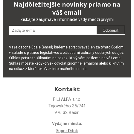
Najdôležitejšie novinky priamo na
váš email
Získajte zaujímavé informácie vždy medzi prvými
Odoberať
Vaše osobné údaje (email) budeme spracovávať len za týmto účelom
v súlade s platnou legislatívou a zásadami ochrany osobných údajov.
Súhlas potvrdíte kliknutím na odkaz, ktorý vám pošleme na váš email.
Súhlas môžete kedykoľvek odvolať písomne, emailom alebo kliknutím
na odkaz z ktoréhokoľvek informačného emailu.
Kontakt
FILI ALFA s.r.o.
Tajovského 35/741
976 32 Badín
Výdajné miesto:
Super Drink