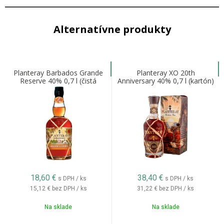
Alternatívne produkty
Planteray Barbados Grande
Planteray XO 20th
Reserve 40% 0,7 l (čistá
Anniversary 40% 0,7 l (kartón)
fľaša)
18,60
€
38,40
€
s DPH / ks
s DPH / ks
15,12 €
bez DPH / ks
31,22 €
bez DPH / ks
Na sklade
Na sklade