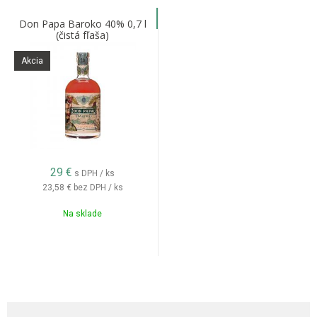
Don Papa Baroko 40% 0,7 l
(čistá fľaša)
Akcia
29
€
s DPH / ks
23,58 €
bez DPH / ks
Na sklade