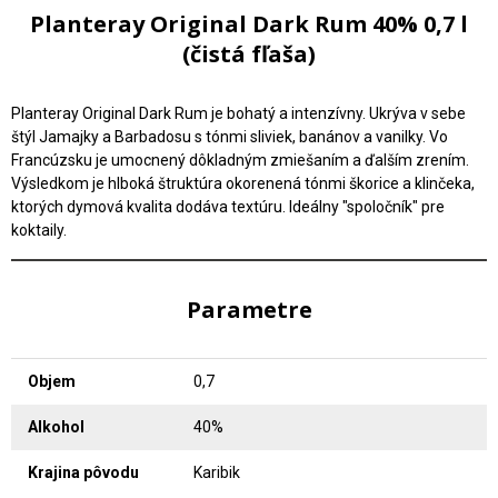
Planteray Original Dark Rum 40% 0,7 l
(čistá fľaša)
Planteray Original Dark Rum je bohatý a intenzívny. Ukrýva v sebe
štýl Jamajky a Barbadosu s tónmi sliviek, banánov a vanilky. Vo
Francúzsku je umocnený dôkladným zmiešaním a ďalším zrením.
Výsledkom je hlboká štruktúra okorenená tónmi škorice a klinčeka,
ktorých dymová kvalita dodáva textúru. Ideálny "spoločník" pre
koktaily.
Parametre
Objem
0,7
Alkohol
40%
Krajina pôvodu
Karibik