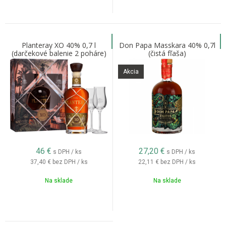
Planteray XO 40% 0,7 l
Don Papa Masskara 40% 0,7l
(darčekové balenie 2 poháre)
(čistá fľaša)
Akcia
46
€
27,20
€
s DPH / ks
s DPH / ks
37,40 €
bez DPH / ks
22,11 €
bez DPH / ks
Na sklade
Na sklade