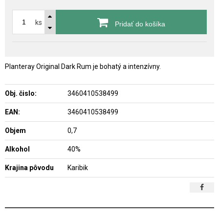
ks
Pridať do košíka
Planteray Original Dark Rum je bohatý a intenzívny.
Obj. čislo:
3460410538499
EAN:
3460410538499
Objem
0,7
Alkohol
40%
Krajina pôvodu
Karibik