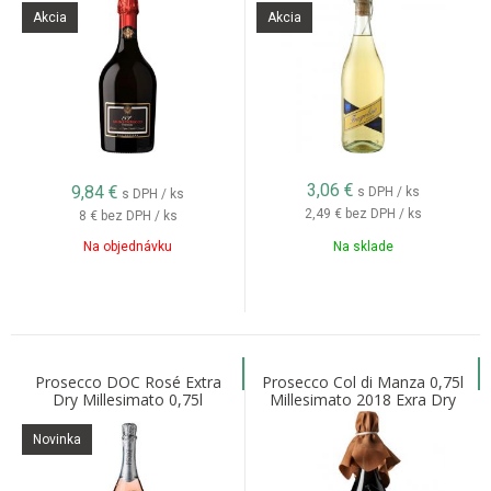
Akcia
Akcia
3,06
€
9,84
€
s DPH / ks
s DPH / ks
2,49 €
bez DPH / ks
8 €
bez DPH / ks
Na objednávku
Na sklade
Prosecco DOC Rosé Extra
Prosecco Col di Manza 0,75l
Dry Millesimato 0,75l
Millesimato 2018 Exra Dry
Novinka