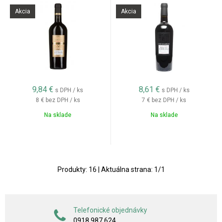
Akcia
Akcia
9,84
€
8,61
€
s DPH / ks
s DPH / ks
8 €
bez DPH / ks
7 €
bez DPH / ks
Na sklade
Na sklade
Produkty:
16
| Aktuálna strana:
1
/
1
Telefonické objednávky
0918 987 624