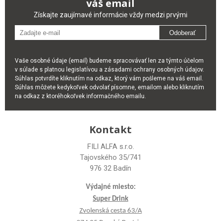
váš email
Získajte zaujímavé informácie vždy medzi prvými
Odoberať
Vaše osobné údaje (email) budeme spracovávať len za týmto účelom
v súlade s platnou legislatívou a zásadami ochrany osobných údajov.
Súhlas potvrdíte kliknutím na odkaz, ktorý vám pošleme na váš email.
Súhlas môžete kedykoľvek odvolať písomne, emailom alebo kliknutím
na odkaz z ktoréhokoľvek informačného emailu.
Kontakt
FILI ALFA s.r.o.
Tajovského 35/741
976 32 Badín
Výdajné miesto:
Super Drink
Zvolenská cesta 63/A