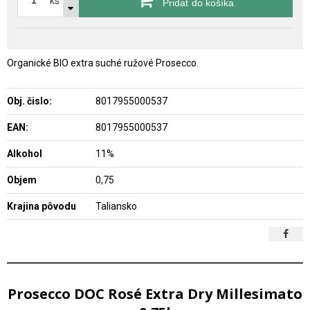
ks
Pridať do košíka
Organické BIO extra suché ružové Prosecco.
Obj. čislo:
8017955000537
EAN:
8017955000537
Alkohol
11%
Objem
0,75
Krajina pôvodu
Taliansko
Prosecco DOC Rosé Extra Dry Millesimato