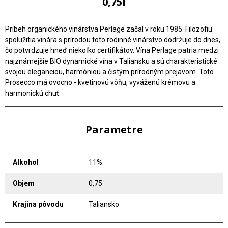
0,75l
Príbeh organického vinárstva Perlage začal v roku 1985. Filozofiu
spolužitia vinára s prírodou toto rodinné vinárstvo dodržuje do dnes,
čo potvrdzuje hneď niekoľko certifikátov. Vína Perlage patria medzi
najznámejšie BIO dynamické vína v Taliansku a sú charakteristické
svojou eleganciou, harmóniou a čistým prírodným prejavom. Toto
Prosecco má ovocno - kvetinovú vôňu, vyváženú krémovu a
harmonickú chuť.
Parametre
Alkohol
11%
Objem
0,75
Krajina pôvodu
Taliansko