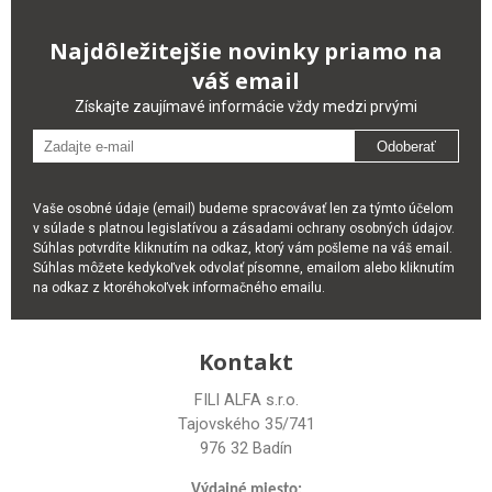
Najdôležitejšie novinky priamo na
váš email
Získajte zaujímavé informácie vždy medzi prvými
Odoberať
Vaše osobné údaje (email) budeme spracovávať len za týmto účelom
v súlade s platnou legislatívou a zásadami ochrany osobných údajov.
Súhlas potvrdíte kliknutím na odkaz, ktorý vám pošleme na váš email.
Súhlas môžete kedykoľvek odvolať písomne, emailom alebo kliknutím
na odkaz z ktoréhokoľvek informačného emailu.
Kontakt
FILI ALFA s.r.o.
Tajovského 35/741
976 32 Badín
Výdajné miesto: