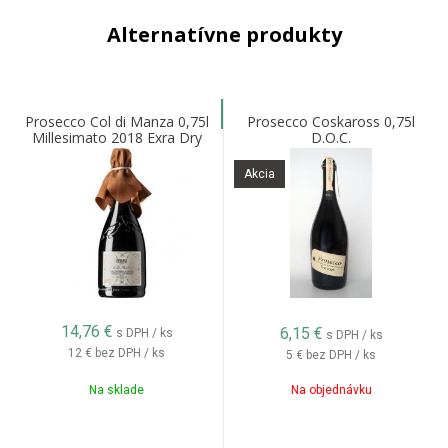
Alternatívne produkty
Prosecco Col di Manza 0,75l
Prosecco Coskaross 0,75l
Millesimato 2018 Exra Dry
D.O.C.
Akcia
14,76
€
6,15
€
s DPH / ks
s DPH / ks
12 €
bez DPH / ks
5 €
bez DPH / ks
Na sklade
Na objednávku