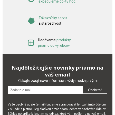
expedujeme do 48 hod.
Zákaznícky servis
a starostlivosť
Dodávame
produkty
priamo od výrobcov
Najdôležitejšie novinky priamo na
váš email
Získajte zaujímavé informácie vždy medzi prvými
Odoberať
Vaše osobné údaje (email) budeme spracovávať len za týmto účelom
v súlade s platnou legislatívou a zásadami ochrany osobných údajov.
Súhlas potvrdíte kliknutím na odkaz, ktorý vám pošleme na váš email.