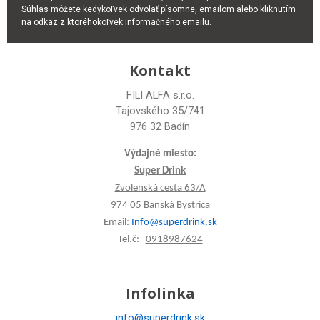
Súhlas môžete kedykoľvek odvolať písomne, emailom alebo kliknutím
na odkaz z ktoréhokoľvek informačného emailu.
Kontakt
FILI ALFA s.r.o.
Tajovského 35/741
976 32 Badín
Výdajné miesto:
Super Drink
Zvolenská cesta 63/A
974 05 Banská Bystrica
Email:
Info@superdrink.sk
Tel.č:
0918987624
Infolinka
info@superdrink.sk