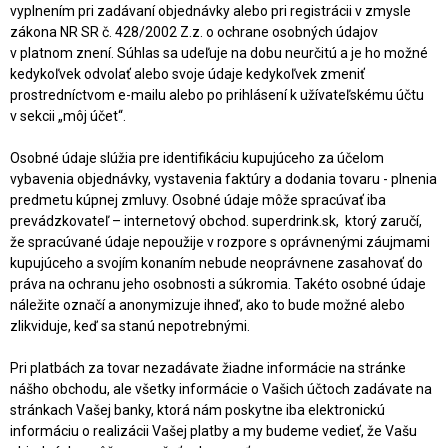
vyplnením pri zadávaní objednávky alebo pri registrácii v zmysle
zákona NR SR č. 428/2002 Z.z. o ochrane osobných údajov
v platnom znení. Súhlas sa udeľuje na dobu neurčitú a je ho možné
kedykoľvek odvolať alebo svoje údaje kedykoľvek zmeniť
prostredníctvom e-mailu alebo po prihlásení k užívateľskému účtu
v sekcii „môj účet“.
Osobné údaje slúžia pre identifikáciu kupujúceho za účelom
vybavenia objednávky, vystavenia faktúry a dodania tovaru - plnenia
predmetu kúpnej zmluvy. Osobné údaje môže spracúvať iba
prevádzkovateľ – internetový obchod. superdrink.sk, ktorý zaručí,
že spracúvané údaje nepoužije v rozpore s oprávnenými záujmami
kupujúceho a svojím konaním nebude neoprávnene zasahovať do
práva na ochranu jeho osobnosti a súkromia. Takéto osobné údaje
náležite označí a anonymizuje ihneď, ako to bude možné alebo
zlikviduje, keď sa stanú nepotrebnými.
Pri platbách za tovar nezadávate žiadne informácie na stránke
nášho obchodu, ale všetky informácie o Vašich účtoch zadávate na
stránkach Vašej banky, ktorá nám poskytne iba elektronickú
informáciu o realizácii Vašej platby a my budeme vedieť, že Vašu