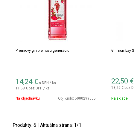
Prémiový gin pre novú generáciu.
Gin Bombay S
22,50
€
14,24
€
s DPH / ks
18,29 €
bez D
11,58 €
bez DPH / ks
Na objednávku
Obj. čislo:
5000299605950
Na sklade
Produkty:
6
| Aktuálna strana:
1
/
1