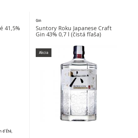
Gin
té 41,5%
Suntory Roku Japanese Craft
Gin 43% 0,7 l (čistá fľaša)
Akcia
n d´Été,