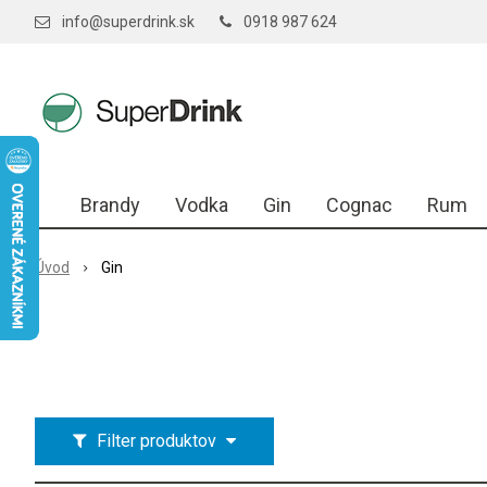
info@superdrink.sk
0918 987 624
Brandy
Vodka
Gin
Cognac
Rum
Úvod
Gin
Filter produktov