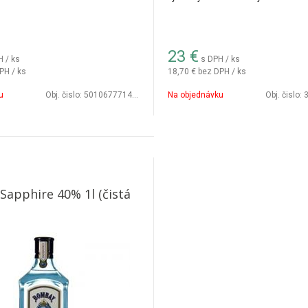
23
€
H / ks
s DPH / ks
PH / ks
18,70 €
bez DPH / ks
u
Obj. čislo:
5010677714006
Na objednávku
Obj. čislo:
3
apphire 40% 1l (čistá