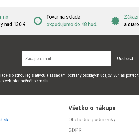
armo
Tovar na sklade
Zákazn
ky nad 130 €
expedujeme do 48 hod.
a staro
Odoberať
ade s platnou legislatívou a zásadami ochrany osobných údajov. Súhlas potvrdít
okoľvek informačného emailu.
Všetko o nákupe
Obchodné podmienky
k.sk
GDPR