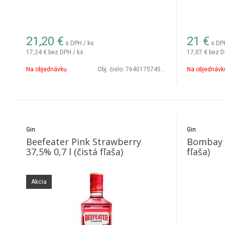
21,20
€
21
€
s DPH / ks
s DP
17,24 €
bez DPH / ks
17,07 €
bez D
Na objednávku
Obj. čislo:
7640175745554
Na objednávk
Gin
Gin
Beefeater Pink Strawberry
Bombay S
37,5% 0,7 l (čistá fľaša)
fľaša)
Akcia