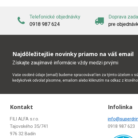
Telefonické objednávky
Doprava zad
0918 987 624
pre objednáv
Najdôležitejšie novinky priamo na váš email
Získajte zaujímavé informácie vždy medzi prvými
Vaše osobné údaje (email) budeme spracovávať len za týmto účelom v súl
kedykoľvek odvolať písomne, emailom alebo kliknutím na odkaz z ktoréh
Kontakt
Infolinka
FILI ALFA s.r.o.
info@superdrin
Tajovského 35/741
0918 987 623
976 32 Badín