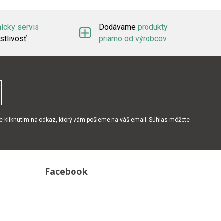
ícky servis
Dodávame
produkty
stlivosť
priamo od výrobcov
e kliknutím na odkaz, ktorý vám pošleme na váš email. Súhlas môžete
Facebook