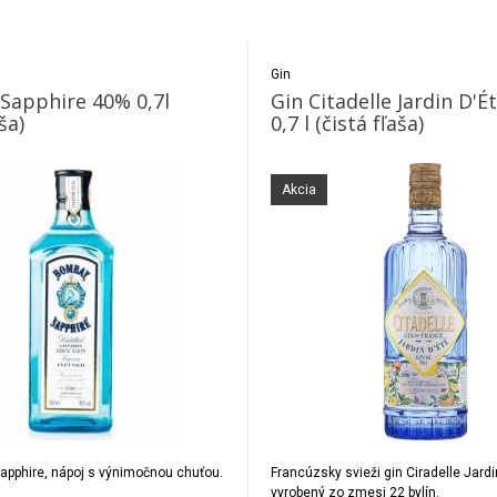
Gin
Sapphire 40% 0,7l
Gin Citadelle Jardin D'É
ša)
0,7 l (čistá fľaša)
Akcia
apphire, nápoj s výnimočnou chuťou.
Francúzsky svieži gin Ciradelle Jardi
vyrobený zo zmesi 22 bylín.