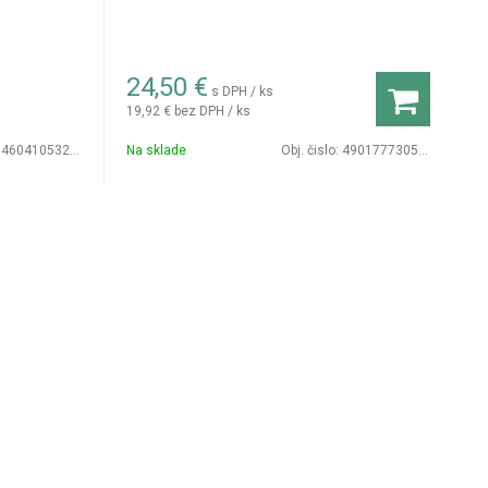
24,50
€
s DPH / ks
19,92 €
bez DPH / ks
460410532077
Na sklade
Obj. čislo:
4901777305359