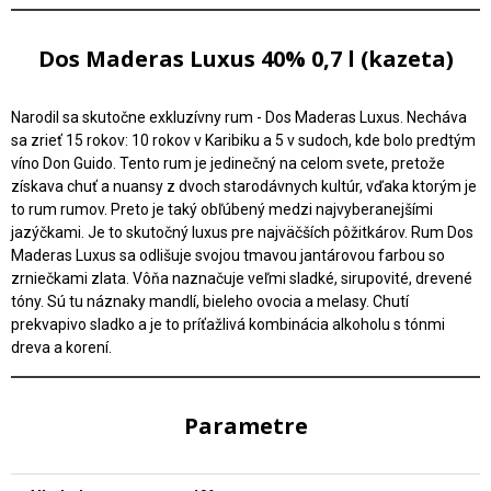
Dos Maderas Luxus 40% 0,7 l (kazeta)
Narodil sa skutočne exkluzívny rum - Dos Maderas Luxus. Necháva
sa zrieť 15 rokov: 10 rokov v Karibiku a 5 v sudoch, kde bolo predtým
víno Don Guido. Tento rum je jedinečný na celom svete, pretože
získava chuť a nuansy z dvoch starodávnych kultúr, vďaka ktorým je
to rum rumov. Preto je taký obľúbený medzi najvyberanejšími
jazýčkami. Je to skutočný luxus pre najväčších pôžitkárov. Rum Dos
Maderas Luxus sa odlišuje svojou tmavou jantárovou farbou so
zrniečkami zlata. Vôňa naznačuje veľmi sladké, sirupovité, drevené
tóny. Sú tu náznaky mandlí, bieleho ovocia a melasy. Chutí
prekvapivo sladko a je to príťažlivá kombinácia alkoholu s tónmi
dreva a korení.
Parametre