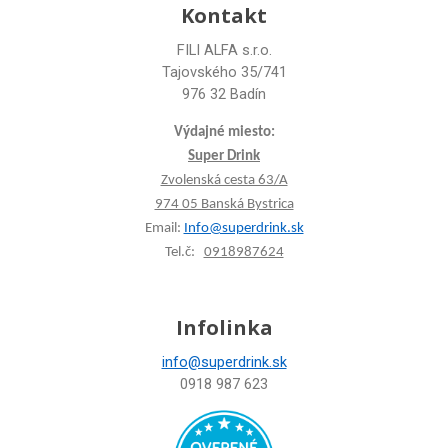
Kontakt
FILI ALFA s.r.o.
Tajovského 35/741
976 32 Badín
Výdajné miesto:
Super Drink
Zvolenská cesta 63/A
974 05 Banská Bystrica
Email:
Info@superdrink.sk
Tel.č:
0918987624
Infolinka
info@superdrink.sk
0918 987 623