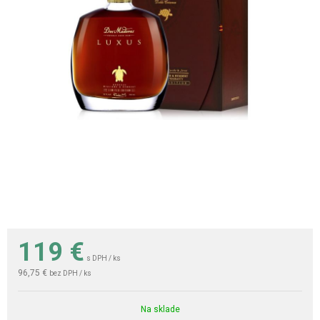
119
€
s DPH / ks
96,75 €
bez DPH / ks
Na sklade