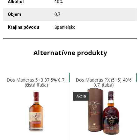
Alkohol
40%
Objem
0,7
Krajina pôvodu
Španielsko
Alternatívne produkty
Dos Maderas 5+3 37,5% 0,7 l
Dos Maderas PX (5+5) 40%
(čistá fľaša)
0,7l (tuba)
Akcia