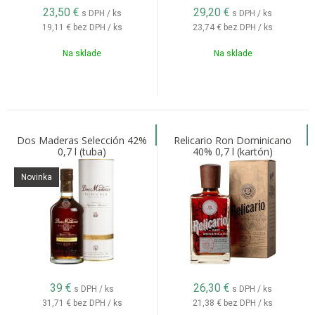
23,50
€
29,20
€
s DPH / ks
s DPH / ks
19,11 €
bez DPH / ks
23,74 €
bez DPH / ks
Na sklade
Na sklade
Dos Maderas Selección 42%
Relicario Ron Dominicano
0,7 l (tuba)
40% 0,7 l (kartón)
Novinka
39
€
26,30
€
s DPH / ks
s DPH / ks
31,71 €
bez DPH / ks
21,38 €
bez DPH / ks