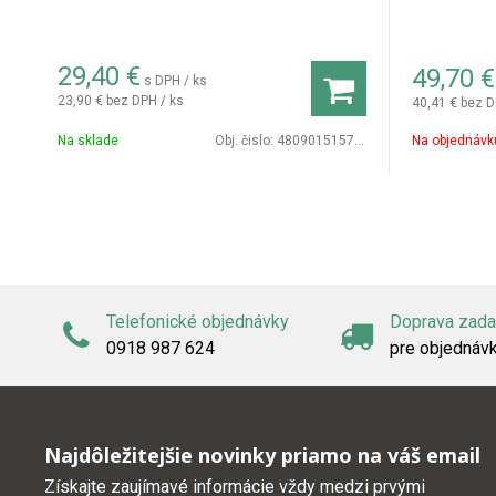
29,40
€
49,70
€
s DPH / ks
23,90 €
bez DPH / ks
40,41 €
bez D
Na sklade
Obj. čislo:
4809015157756
Na objednávk
Telefonické objednávky
Doprava zad
0918 987 624
pre objednáv
Najdôležitejšie novinky priamo na váš email
Získajte zaujímavé informácie vždy medzi prvými