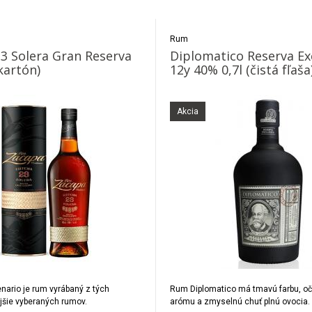
Rum
3 Solera Gran Reserva
Diplomatico Reserva Ex
kartón)
12y 40% 0,7l (čistá fľaša
Akcia
ario je rum vyrábaný z tých
Rum Diplomatico má tmavú farbu, oč
ejšie vyberaných rumov.
arómu a zmyselnú chuť plnú ovocia.