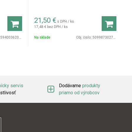
21,50
€
s DPH / ks
17,48 €
bez DPH / ks
594003620059
Na sklade
Obj. čislo:
5099873027189
ícky servis
Dodávame
produkty
stlivosť
priamo od výrobcov