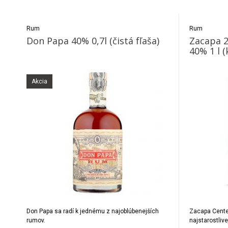
Rum
Rum
Don Papa 40% 0,7l (čistá fľaša)
Zacapa 2
40% 1 l (
Akcia
Don Papa sa radí k jednému z najoblúbenejších
Zacapa Centen
rumov.
najstarostliv