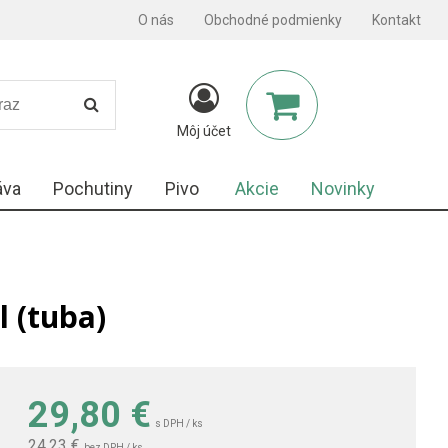
O nás
Obchodné podmienky
Kontakt
Môj účet
áva
Pochutiny
Pivo
Akcie
Novinky
l (tuba)
29,80
€
s DPH / ks
24,23 €
bez DPH / ks