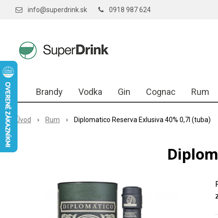
info@superdrink.sk
0918 987 624
Brandy
Vodka
Gin
Cognac
Rum
Úvod
Rum
Diplomatico Reserva Exlusiva 40% 0,7l (tuba)
Diploma