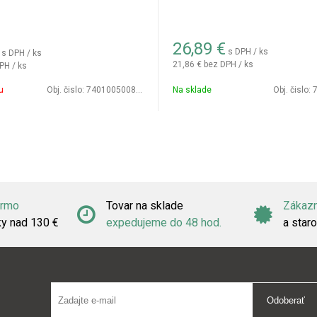
26,89
€
s DPH / ks
s DPH / ks
21,86 €
bez DPH / ks
PH / ks
u
Obj. čislo:
7401005008603
Na sklade
Obj. čislo:
7
armo
Tovar na sklade
Zákazn
ky nad 130 €
expedujeme do 48 hod.
a staro
Odoberať