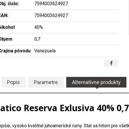
Obj. čislo:
7594003624927
EAN:
7594003624927
Alkohol
40%
Objem
0,7
Krajina pôvodu
Venezuela
Popis
Parametre
Alternatívne produkty
tico Reserva Exlusiva 40% 0,7
epšie, vysoko kvalitné juhoamerické rumy. Stal sa hitom pre v