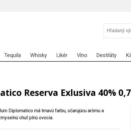
Tequila
Whisky
Likér
Víno
Destiláty
K
tico Reserva Exlusiva 40% 0,7
Rum Diplomatico má tmavú farbu, očarujúcu arómu a
zmyselnú chuť plnú ovocia.