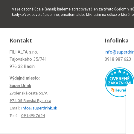
Vaše osobné údaje (email) budeme spracovávať len za týmto účelom v súl
kedykoľvek odvolať písomne, emailom alebo kliknutím na odkaz z ktoréh
Kontakt
Infolinka
FILI ALFA s.r.o.
info@superdrin
Tajovského 35/741
0918 987 623
976 32 Badín
Výdajné miesto:
Super Drink
Zvolenská cesta 63/A
974 05 Banská Bystrica
Email:
Info@superdrink.sk
Tel.č:
0918987624