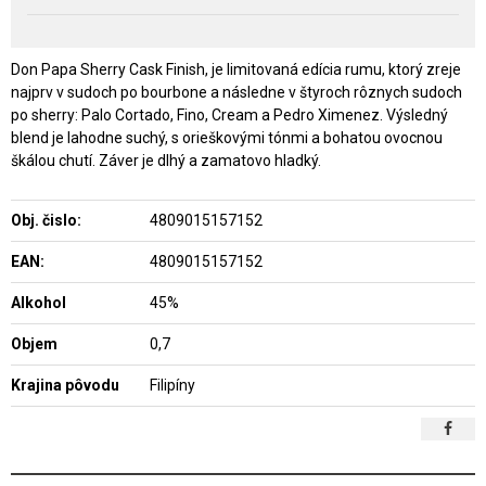
Don Papa Sherry Cask Finish, je limitovaná edícia rumu, ktorý zreje
najprv v sudoch po bourbone a následne v štyroch rôznych sudoch
po sherry: Palo Cortado, Fino, Cream a Pedro Ximenez. Výsledný
blend je lahodne suchý, s orieškovými tónmi a bohatou ovocnou
škálou chutí. Záver je dlhý a zamatovo hladký.
Obj. čislo:
4809015157152
EAN:
4809015157152
Alkohol
45%
Objem
0,7
Krajina pôvodu
Filipíny