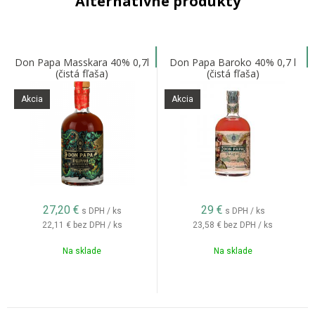
Alternatívne produkty
Don Papa Masskara 40% 0,7l
Don Papa Baroko 40% 0,7 l
(čistá fľaša)
(čistá fľaša)
Akcia
Akcia
27,20
€
29
€
s DPH / ks
s DPH / ks
22,11 €
bez DPH / ks
23,58 €
bez DPH / ks
Na sklade
Na sklade