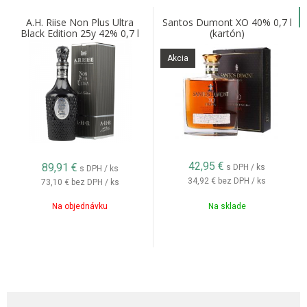
A.H. Riise Non Plus Ultra
Santos Dumont XO 40% 0,7 l
Black Edition 25y 42% 0,7 l
(kartón)
(kartón)
Akcia
42,95
€
89,91
€
s DPH / ks
s DPH / ks
34,92 €
bez DPH / ks
73,10 €
bez DPH / ks
Na objednávku
Na sklade