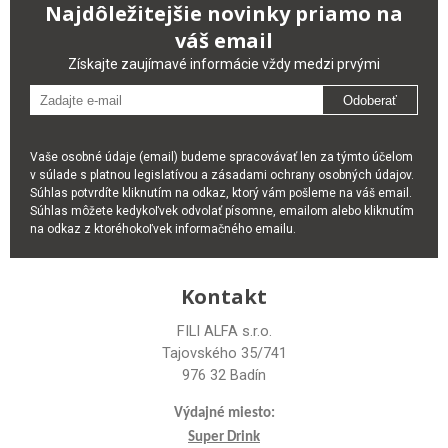
Najdôležitejšie novinky priamo na
váš email
Získajte zaujímavé informácie vždy medzi prvými
Odoberať
Vaše osobné údaje (email) budeme spracovávať len za týmto účelom
v súlade s platnou legislatívou a zásadami ochrany osobných údajov.
Súhlas potvrdíte kliknutím na odkaz, ktorý vám pošleme na váš email.
Súhlas môžete kedykoľvek odvolať písomne, emailom alebo kliknutím
na odkaz z ktoréhokoľvek informačného emailu.
Kontakt
FILI ALFA s.r.o.
Tajovského 35/741
976 32 Badín
Výdajné miesto:
Super Drink