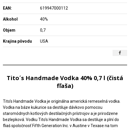
EAN:
619947000112
Alkohol
40%
Objem
0,7
Krajina pôvodu
USA
Tito´s Handmade Vodka 40% 0,7 l (čistá
fľaša)
Tito's Handmade Vodka je originálna americká remeselná vodka.
Vodka na báze kukurice sa destiluje dávkovo pomocou
staromódnych kotlových destilačných prístrojov a je prirodzene
bezlepková. Vodku Tito's Handmade Vodka sa destiluje a plní do
fliaš spoločnosť Fifth Generation Inc. v Austine v Texase na tom