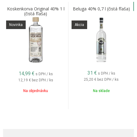
Koskenkorva Original 40% 1 l
Beluga 40% 0,7 l (čistá fľaša)
(čistá fľaša)
Novinka
Akcia
31
€
14,99
€
s DPH / ks
s DPH / ks
25,20 €
bez DPH / ks
12,19 €
bez DPH / ks
Na objednávku
Na sklade