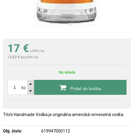
17
€
s DPH / ks
13,82 €
bez DPH / ks
Na sklade
ks
Pridať do košíka
Tito's Handmade Vodka je originálna americká remeselná vodka.
Obj. čislo:
619947000112