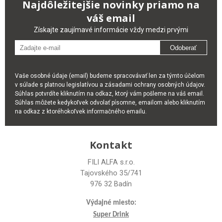
Najdôležitejšie novinky priamo na
váš email
Získajte zaujímavé informácie vždy medzi prvými
Odoberať
Vaše osobné údaje (email) budeme spracovávať len za týmto účelom
v súlade s platnou legislatívou a zásadami ochrany osobných údajov.
Súhlas potvrdíte kliknutím na odkaz, ktorý vám pošleme na váš email.
Súhlas môžete kedykoľvek odvolať písomne, emailom alebo kliknutím
na odkaz z ktoréhokoľvek informačného emailu.
Kontakt
FILI ALFA s.r.o.
Tajovského 35/741
976 32 Badín
Výdajné miesto:
Super Drink