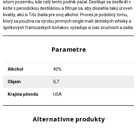
istom pozemku, kde celý tento podnik začal. Destiluje sa šesťkrát v
kotle s periodickou destiláciou a filtruje sa, aby dosiahla takú úroveň
kvality, akú si Tito žiada pre svoj alkohol. Proces je podobný tomu,
ktorý sa používa na výrobu jemných single malt škótskych whisky a
špičkových francúzskych koňakov, vyžaduje si viac zručnosti a úsilia.
Parametre
Alkohol
40%
Objem
0,7
Krajina pôvodu
USA
Alternatívne produkty